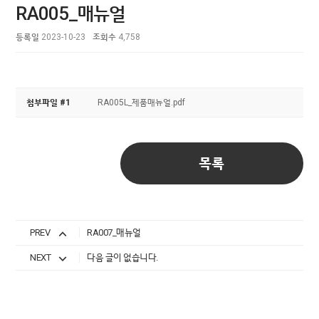
RA005_매뉴얼
등록일
2023-10-23
조회수
4,758
첨부파일 #1
RA005L_제품매뉴얼.pdf
목록
PREV
RA007_매뉴얼
NEXT
다음 글이 없습니다.