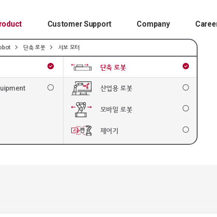
roduct
Customer Support
Company
Caree
obot
단축 로봇
서보 모터
단축 로봇
서
quipment
산업용 로봇
리
모바일 로봇
제어기