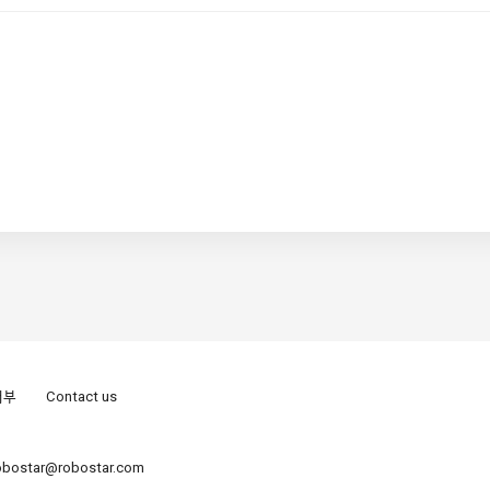
거부
Contact us
robostar@robostar.com