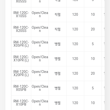
X05SS
n
RM-120C-
Open/Clea
직렬
120
10
100
X10SS
n
RM-120C-
Open/Clea
직렬
120
20
100
X20SS
n
RM-120C-
Open/Clea
병렬
120
5
100
X05PR (L)
n
RM-120C-
Open/Clea
병렬
120
10
100
X10PR (L)
n
RM-120C-
Open/Clea
병렬
120
20
100
X20PR (L)
n
RM-120C-
Open/Clea
병렬
120
5
100
X05PB
n
RM-120C-
Open/Clea
병렬
120
10
100
X10PB
n