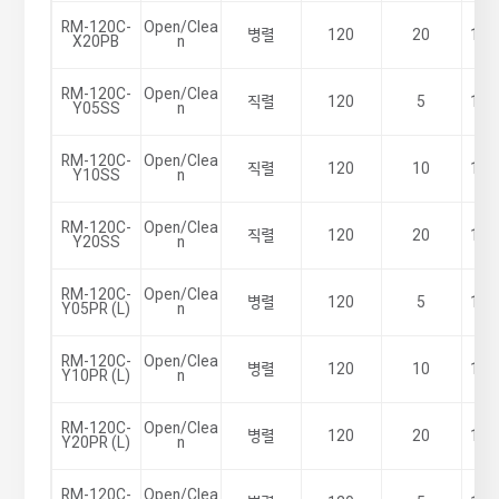
RM-120C-
Open/Clea
병렬
120
20
100
X20PB
n
RM-120C-
Open/Clea
직렬
120
5
100
Y05SS
n
RM-120C-
Open/Clea
직렬
120
10
100
Y10SS
n
RM-120C-
Open/Clea
직렬
120
20
100
Y20SS
n
RM-120C-
Open/Clea
병렬
120
5
100
Y05PR (L)
n
RM-120C-
Open/Clea
병렬
120
10
100
Y10PR (L)
n
RM-120C-
Open/Clea
병렬
120
20
100
Y20PR (L)
n
RM-120C-
Open/Clea