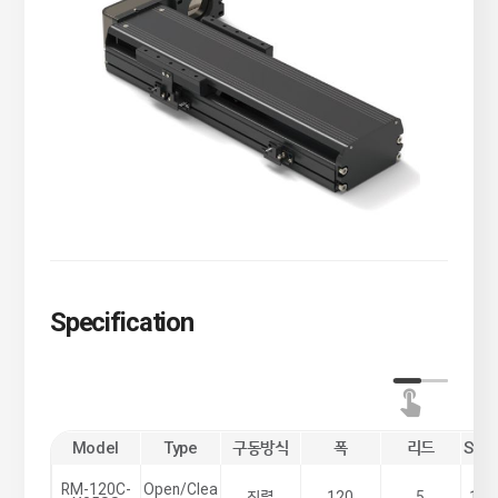
Specification
Model
Type
구동방식
폭
리드
Stro
RM-120C-
Open/Clea
직렬
120
5
100