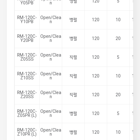
병렬
120
5
100
Y05PB
n
RM-120C-
Open/Clea
병렬
120
10
100
Y10PB
n
RM-120C-
Open/Clea
병렬
120
20
100
Y20PB
n
RM-120C-
Open/Clea
직렬
120
5
100
Z05SS
n
RM-120C-
Open/Clea
직렬
120
10
100
Z10SS
n
RM-120C-
Open/Clea
직렬
120
20
100
Z20SS
n
RM-120C-
Open/Clea
병렬
120
5
100
Z05PR (L)
n
RM-120C-
Open/Clea
병렬
120
10
100
Z10PR (L)
n