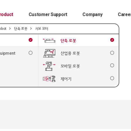
roduct
Customer Support
Company
Caree
obot
단축 로봇
서보 모터
단축 로봇
서
quipment
산업용 로봇
리
모바일 로봇
제어기